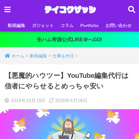
動画編集
ガジェット
コラム
Portfolio
お問い合わせ
生ハム帝国公式LINE＠へGO!
ホーム
動画編集
仕事を外注
【悪魔的ハウツー】YouTube編集代行は
信者にやらせるとめっちゃ安い
2018年10月19日
2020年4月18日