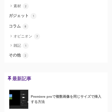
素材
2
ガジェット
1
コラム
8
オピニオン
7
雑記
1
その他
2
最新記事
Premiere proで複数画像を同じサイズで挿入
する方法