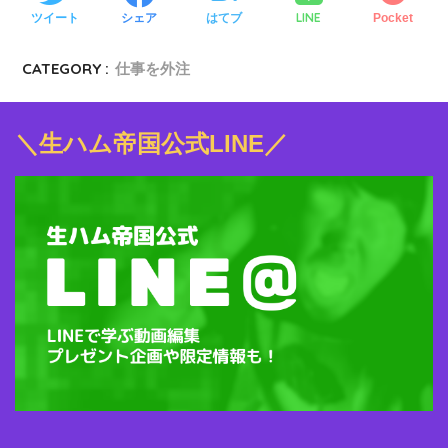
LINE
ツイート
シェア
はてブ
Pocket
CATEGORY :
仕事を外注
＼生ハム帝国公式LINE／