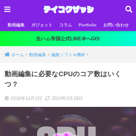
動画編集
ガジェット
コラム
Portfolio
お問い合わせ
生ハム帝国公式LINE＠へGO!
ホーム
動画編集
編集ソフト＆機材
動画編集に必要なCPUのコア数はいく
つ？
2018年12月2日
2020年3月28日